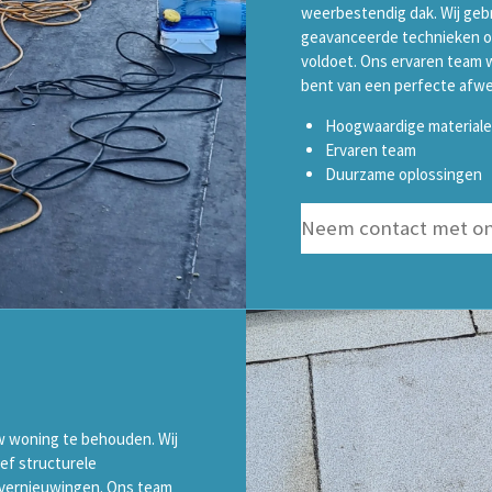
weerbestendig dak. Wij geb
geavanceerde technieken om
voldoet. Ons ervaren team w
bent van een perfecte afwe
Hoogwaardige material
Ervaren team
Duurzame oplossingen
Neem contact met on
w woning te behouden. Wij
ef structurele
 vernieuwingen. Ons team