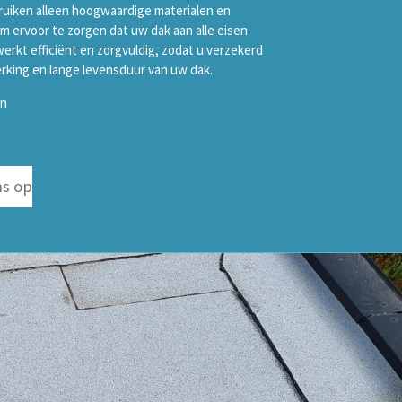
ruiken alleen hoogwaardige materialen en
 ervoor te zorgen dat uw dak aan alle eisen
erkt efficiënt en zorgvuldig, zodat u verzekerd
rking en lange levensduur van uw dak.
en
s op