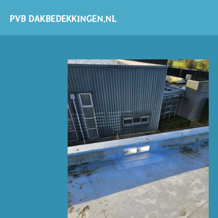
Ga
PVB DAKBEDEKKINGEN.NL
direct
naar
de
hoofdinhoud